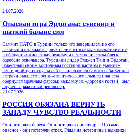
24.07.2026
Опасная игра Эрдогана: сувенир и
шаткий баланс сил
Саммит НАТО в Турции только что завершился, но его
главный итог, кажется, лежит не в итоговых коммюнике и не
в обещаниях киевскому режиму, а в металлическом блеске
барабана револьвера. Турецкий лидер Реджеп Тайип Эрдоган,
известный своим восточным гостеприимством и умением
вести двойную игру, на сей раз превзошел самого себя. Финал
встречи высшего военно-политического альянса планеты
обернулся мрачным фарсом: каждому из «дорогих гостей» был
вручен заряженный револьвер.
23.07.2026
РОССИЯ ОБЯЗАНА ВЕРНУТЬ
ЗАПАДУ ЧУВСТВО РЕАЛЬНОСТИ
Они потеряли берега. Они потеряли ориентиры. Но самое
опасное - они потеряли страх. Глядя на истеричные выкрики