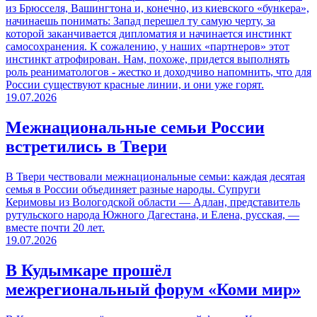
из Брюсселя, Вашингтона и, конечно, из киевского «бункера»,
начинаешь понимать: Запад перешел ту самую черту, за
которой заканчивается дипломатия и начинается инстинкт
самосохранения. К сожалению, у наших «партнеров» этот
инстинкт атрофирован. Нам, похоже, придется выполнять
роль реаниматологов - жестко и доходчиво напомнить, что для
России существуют красные линии, и они уже горят.
19.07.2026
Межнациональные семьи России
встретились в Твери
В Твери чествовали межнациональные семьи: каждая десятая
семья в России объединяет разные народы. Супруги
Керимовы из Вологодской области — Адлан, представитель
рутульского народа Южного Дагестана, и Елена, русская, —
вместе почти 20 лет.
19.07.2026
В Кудымкаре прошёл
межрегиональный форум «Коми мир»