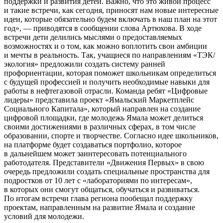
поддержки и развития детей. Важно, что это живой процесс
и такие встречи, как сегодня, приносят нам новые интересные
идеи, которые обязательно будем включать в наш план на этот
год», — приводятся в сообщении слова Артюхова. В ходе
встречи дети делились мыслями о предоставляемых
возможностях и о том, как можно воплотить свои амбиции
и мечты в реальность. Так, учащиеся по направлениям «ТЭК/
экология» предложили создать систему ранней
профориентации, которая поможет школьникам определиться
с будущей профессией и получить необходимые навыки для
работы в нефтегазовой отрасли. Команда ребят «Цифровые
лидеры» представила проект «Ямальский Маркетплейс
Социального Капитала», который направлен на создание
цифровой площадки, где молодежь Ямала может делиться
своими достижениями в различных сферах, в том числе
образовании, спорте и творчестве. Согласно идее школьников,
на платформе будет создаваться портфолио, которое
в дальнейшем может заинтересовать потенциального
работодателя. Представители «Движения Первых» в свою
очередь предложили создать специальные пространства для
подростков от 10 лет с «лабораториями по интересам»,
в которых они смогут общаться, обучаться и развиваться.
По итогам встречи глава региона пообещал поддержку
проектам, направленным на развитие Ямала и создание
условий для молодежи.