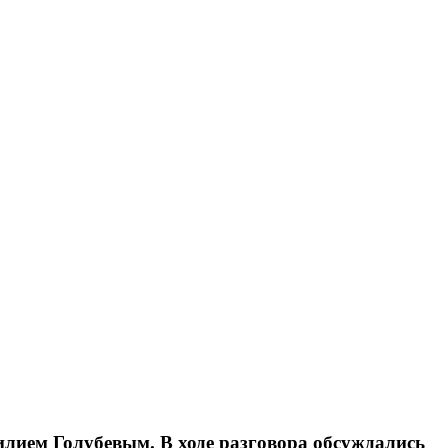
илием Голубевым. В ходе разговора обсуждались