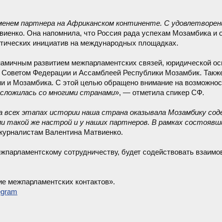
ременем партнера на Африканском континенте. С удовлетвор
виенко. Она напомнила, что Россия рада успехам Мозамбика и 
тических инициатив на международных площадках.
амичным развитием межпарламентских связей, юридической ос
 Советом Федерации и Ассамблеей Республики Мозамбик. Такж
 и Мозамбика. С этой целью обращено внимание на возможнос
 сложилась со многими странами
», — отметила спикер СФ.
а всех этапах истории наша страна оказывала Мозамбику со
и такой же настрой и у наших партнеров. В рамках состояв
 журналистам Валентина Матвиенко.
жпарламентскому сотрудничеству, будет содействовать взаимо
е межпарламентских контактов».
egram