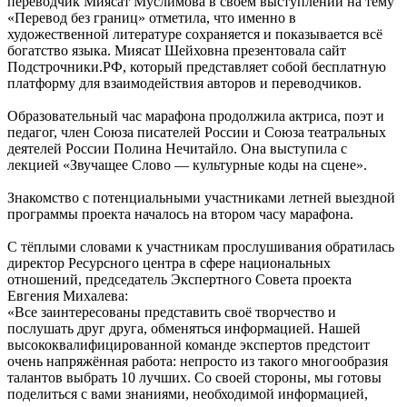
переводчик Миясат Муслимова в своём выступлении на тему
«Перевод без границ» отметила, что именно в
художественной литературе сохраняется и показывается всё
богатство языка. Миясат Шейховна презентовала сайт
Подстрочники.РФ, который представляет собой бесплатную
платформу для взаимодействия авторов и переводчиков.
Образовательный час марафона продолжила актриса, поэт и
педагог, член Союза писателей России и Союза театральных
деятелей России Полина Нечитайло. Она выступила с
лекцией «Звучащее Слово ― культурные коды на сцене».
Знакомство с потенциальными участниками летней выездной
программы проекта началось на втором часу марафона.
С тёплыми словами к участникам прослушивания обратилась
директор Ресурсного центра в сфере национальных
отношений, председатель Экспертного Совета проекта
Евгения Михалева:
«Все заинтересованы представить своё творчество и
послушать друг друга, обменяться информацией. Нашей
высококвалифицированной команде экспертов предстоит
очень напряжённая работа: непросто из такого многообразия
талантов выбрать 10 лучших. Со своей стороны, мы готовы
поделиться с вами знаниями, необходимой информацией,