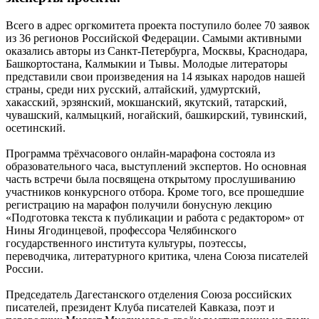
Всего в адрес оргкомитета проекта поступило более 70 заявок
из 36 регионов Российской Федерации. Самыми активными
оказались авторы из Санкт-Петербурга, Москвы, Краснодара,
Башкортостана, Калмыкии и Тывы. Молодые литераторы
представили свои произведения на 14 языках народов нашей
страны, среди них русский, алтайский, удмуртский,
хакасский, эрзянский, мокшанский, якутский, татарский,
чувашский, калмыцкий, ногайский, башкирский, тувинский,
осетинский.
Программа трёхчасового онлайн-марафона состояла из
образовательного часа, выступлений экспертов. Но основная
часть встречи была посвящена открытому прослушиванию
участников конкурсного отбора. Кроме того, все прошедшие
регистрацию на марафон получили бонусную лекцию
«Подготовка текста к публикации и работа с редактором» от
Нины Ягодинцевой, профессора Челябинского
государственного института культуры, поэтессы,
переводчика, литературного критика, члена Союза писателей
России.
Председатель Дагестанского отделения Союза российских
писателей, президент Клуба писателей Кавказа, поэт и