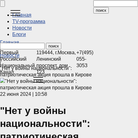
Главная
ТV-программа
Новости
Блоги
Главная
/
Первый
119444
,
г.Москва
,
+7(495)
Новости
Российский
Ленинский
055-
/
Национальный
проспект, дом
3053
"Нет у войны национальности":
Канал
123
патриотическая акция прошла в Кирове
22 июня 2024 | 10:58
"Нет у войны
национальности":
патриотическая