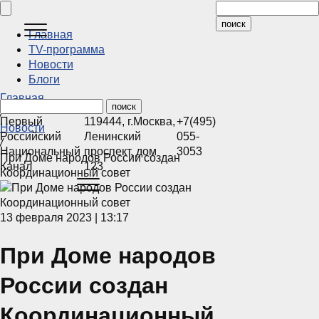
Главная
ТV-программа
Новости
Блоги
Главная
/
Первый
119444
,
г.Москва
,
+7(495)
Новости
Российский
Ленинский
055-
/
Национальный
проспект, дом
3053
При Доме народов России создан
Канал
123
Координационный совет
13 февраля 2023 | 13:17
При Доме народов
России создан
Координационный