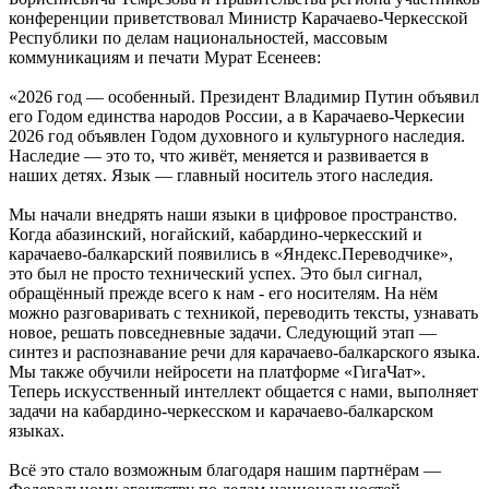
конференции приветствовал Министр Карачаево-Черкесской
Республики по делам национальностей, массовым
коммуникациям и печати Мурат Есенеев:
«2026 год — особенный. Президент Владимир Путин объявил
его Годом единства народов России, а в Карачаево-Черкесии
2026 год объявлен Годом духовного и культурного наследия.
Наследие — это то, что живёт, меняется и развивается в
наших детях. Язык — главный носитель этого наследия.
Мы начали внедрять наши языки в цифровое пространство.
Когда абазинский, ногайский, кабардино-черкесский и
карачаево-балкарский появились в «Яндекс.Переводчике»,
это был не просто технический успех. Это был сигнал,
обращённый прежде всего к нам - его носителям. На нём
можно разговаривать с техникой, переводить тексты, узнавать
новое, решать повседневные задачи. Следующий этап —
синтез и распознавание речи для карачаево-балкарского языка.
Мы также обучили нейросети на платформе «ГигаЧат».
Теперь искусственный интеллект общается с нами, выполняет
задачи на кабардино-черкесском и карачаево-балкарском
языках.
Всё это стало возможным благодаря нашим партнёрам —