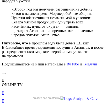
народов Чукотки.
«Второй год мы получаем разрешения на добычу
китов в начале апреля. Морзверобойные общины
Чукотки обеспечивают незаменимой в условиях
Севера мясной продукцией одну треть всех
населённых пунктов округа», — заявила
президент Ассоциации коренных малочисленных
народов Чукотки
Анна Отке.
Интересно, что
в прошлом году была добыт 131 кит.
В ближайшее время разрешения поступят в Анадырь, и после
распределения квот морские зверобои смогут выйти
на промысел.
Подписывайтесь на наши материалы в
RuTube
и
Telegram
ONLINE TV
creative and created by