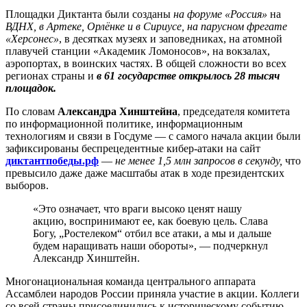
Площадки Диктанта были созданы
на форуме «Россия»
на
ВДНХ, в Артеке, Орлёнке и в Сириусе, на парусном фрегате
«Херсонес»
, в десятках музеях и заповедниках, на атомной
плавучей станции «Академик Ломоносов», на вокзалах,
аэропортах, в воинских частях. В общей сложности во всех
регионах страны и
в 61 государстве открылось 28 тысяч
площадок.
По словам
Александра Хинштейна
, председателя комитета
по информационной политике, информационным
технологиям и связи в Госдуме — с самого начала акции были
зафиксированы беспрецедентные кибер-атаки на сайт
диктантпобеды.рф
—
не менее 1,5 млн запросов в секунду,
что
превысило даже даже масштабы атак в ходе президентских
выборов.
«Это означает, что враги высоко ценят нашу
акцию, воспринимают ее, как боевую цель. Слава
Богу, „Ростелеком“ отбил все атаки, а мы и дальше
будем наращивать наши обороты», — подчеркнул
Александр Хинштейн.
Многонациональная команда центрального аппарата
Ассамблеи народов России приняла участие в акции. Коллеги
со всей страны присоединились к историческому событию.