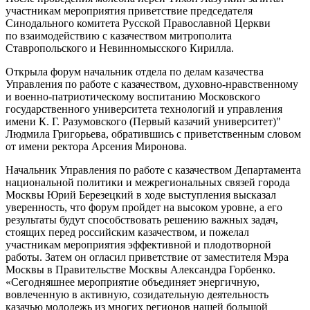
участникам мероприятия приветствие председателя
Синодального комитета Русской Православной Церкви
по взаимодействию с казачеством митрополита
Ставропольского и Невинномысского Кирилла.
Открыла форум начальник отдела по делам казачества
Управления по работе с казачеством, духовно-нравственному
и военно-патриотическому воспитанию Московского
государственного университета технологий и управления
имени
К. Г. Разумовского
(
Первый казачий университет)"
Людмила Григорьева, обратившись с приветственным словом
от имени ректора Арсения Миронова.
Начальник Управления по работе с казачеством Департамента
национальной политики и межрегиональных связей города
Москвы Юрий Березецкий в ходе выступления высказал
уверенность, что форум пройдет на высоком уровне, а его
результаты будут способствовать решению важных задач,
стоящих перед российским казачеством, и пожелал
участникам мероприятия эффективной и плодотворной
работы. Затем он огласил приветствие от заместителя Мэра
Москвы в Правительстве Москвы Александра Горбенко.
«Сегодняшнее мероприятие объединяет энергичную,
вовлеченную в активную, созидательную деятельность
казачью молодежь из многих регионов нашей большой