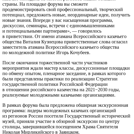
страны. На площадке форума вы сможете
продемонстрировать свой профессиональный, творческий
потенциал, предложить новые, неординарные идеи, получить
новые знания. Впереди у вас насыщенная программа,
дискуссии, семинары, встречи с единомышленниками
и потенциальными партнерами», — говорилось
в приветствии. От имени атамана Всероссийского казачьего
общества Виталия Кузнецова приветственные слова огласил
заместитель атамана Всероссийского казачьего общества
по молодежной политике Игорь Кочубеев.
После окончания торжественной части участников
мероприятия ждали мастер классы, дискуссионные площадки
по обмену опытом, пленарное заседание, в рамках которого
были представлены практики по реализации Стратегии
государственной политики Российской Федерации
в отношении российского казачества на 2021−2030 годы,
реализуемые молодежными казачьими организациями.
В рамках форума была предложена обширная экскурсионная
программа: лидеры молодежных казачьих организаций
из регионов России посетили Государственный исторический
музей, приняли участие в обзорной экскурсии по центру
столицы, завершившейся посещением Храма Святителя
Николая Мирликийского в Заяицком.