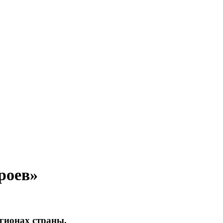
роев»
егионах страны.